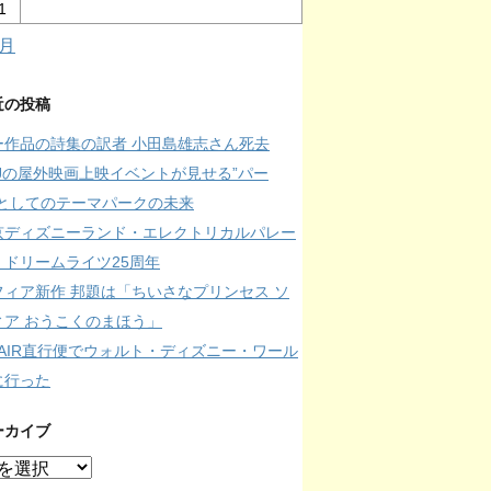
1
6月
近の投稿
ー作品の詩集の訳者 小田島雄志さん死去
SJの屋外映画上映イベントが見せる”パー
”としてのテーマパークの未来
京ディズニーランド・エレクトリカルパレー
・ドリームライツ25周年
フィア新作 邦題は「ちいさなプリンセス ソ
ィア おうこくのまほう」
IPAIR直行便でウォルト・ディズニー・ワール
に行った
ーカイブ