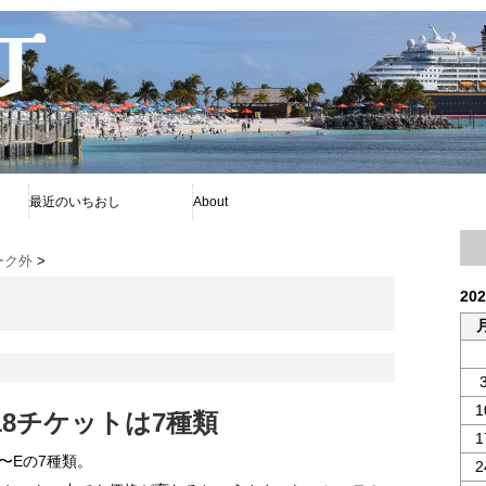
最近のいちおし
About
プー
ファイアボール
ソフィア
プライバシーポリシー
著者について
Disney暦
RSS
旧舞浜横丁
ーク外
>
20
1
 2018チケットは7種類
1
はA〜Eの7種類。
2