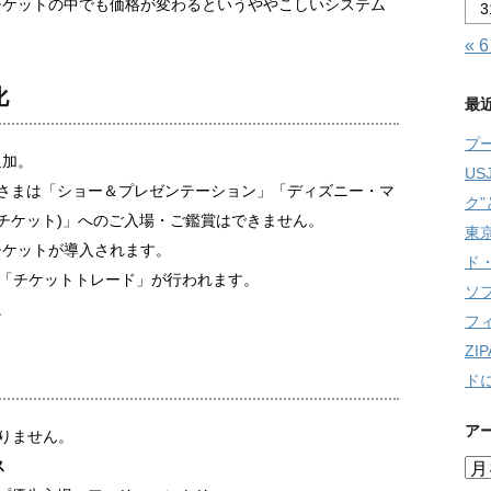
チケットの中でも価格が変わるというややこしいシステム
3
« 
化
最
プ
追加。
U
お子さまは「ショー＆プレゼンテーション」「ディズニー・マ
ク
Eチケット)」へのご入場・ご鑑賞はできません。
東
チケットが導入されます。
ド
「チケットトレード」が行われます。
ソ
。
フ
Z
ド
ア
わりません。
ア
ス
ー