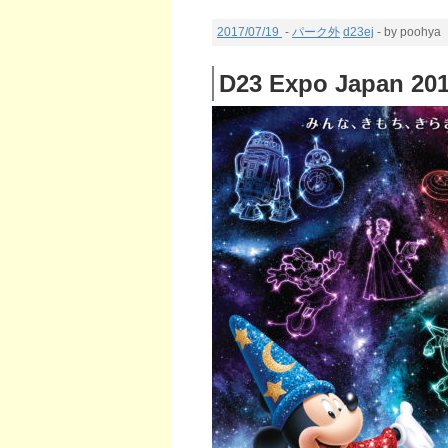
2017/07/19
-
パーク外
d23ej
- by poohya
D23 Expo Japan