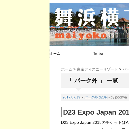
ホーム
Twitter
@poohya
@d_calendar
@maiyoko
ホーム
>
東京ディズニーリゾート
>
パ
「 パーク外 」 一覧
2017/07/19
-
パーク外
d23ej
- by poohya
D23 Expo Japan
D23 Expo Japan 2018のチケット