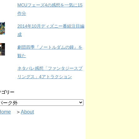
MCUフェーズ4の感想を一気に15
作分
2014年10月ディズニー番組注目編
成
劇団四季『ノートルダムの鐘』を
観た
ネタバレ感想「ファンタジースプ
リングス」4アトラクション
テゴリー
Home
＞
About