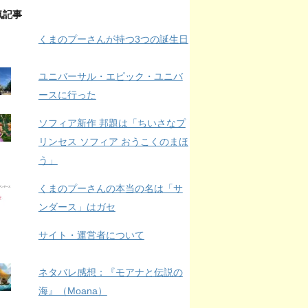
気記事
くまのプーさんが持つ3つの誕生日
ユニバーサル・エピック・ユニバ
ースに行った
ソフィア新作 邦題は「ちいさなプ
リンセス ソフィア おうこくのまほ
う」
くまのプーさんの本当の名は「サ
ンダース」はガセ
サイト・運営者について
ネタバレ感想：『モアナと伝説の
海』（Moana）