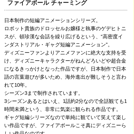
ファイアボール チャーミング
日本制作の短編アニメーションシリーズ。
ロボット貴族のドロッセルお嬢様と執事のゲデヒトニ
スが、頓珍漢な会話を繰り広げるという、“高密度イ
ンダストリアル・ギャグ短編アニメーション”。
ディズニーファンよりアニメファンに絶大な支持を受
け、ディズニーキャラクターがねんどろいどや超合金
になるきっかけとなった作品ですが、日本制作で日本
語の言葉遊びが多いため、海外進出が難しそうと言わ
れて10年。
シーズン3まで制作されています。
3シーズンあるとはいえ、1話約2分なので全話観ても1
時間未満という、非常に気楽に観られる作品です。
ギャグ短編シリーズなので単純に観ていて笑えて楽し
い作品ですが、ファイアボールこそ真にディズニーら
しい作品なのです。