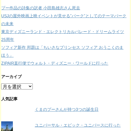
プー作品の詩集の訳者 小田島雄志さん死去
USJの屋外映画上映イベントが見せる”パーク”としてのテーマパーク
の未来
東京ディズニーランド・エレクトリカルパレード・ドリームライツ
25周年
ソフィア新作 邦題は「ちいさなプリンセス ソフィア おうこくのま
ほう」
ZIPAIR直行便でウォルト・ディズニー・ワールドに行った
アーカイブ
ア
ー
カ
人気記事
イ
くまのプーさんが持つ3つの誕生日
ブ
ユニバーサル・エピック・ユニバースに行った