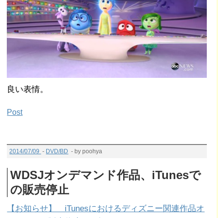
良い表情。
Post
2014/07/09
-
DVD/BD
- by poohya
WDSJオンデマンド作品、iTunesで
の販売停止
【お知らせ】 iTunesにおけるディズニー関連作品オ