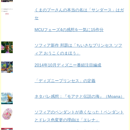
くまのプーさんの本当の名は「サンダース」はガ
セ
MCUフェーズ4の感想を一気に15作分
ソフィア新作 邦題は「ちいさなプリンセス ソフ
ィア おうこくのまほう」
2014年10月ディズニー番組注目編成
「ディズニープリンセス」の定義
ネタバレ感想：『モアナと伝説の海』（Moana）
ソフィアのペンダントが赤くなった！ペンダント
とドレス色変更の理由は「エレナ」