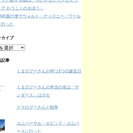
フィア新作 邦題は「ちいさなプリンセス ソ
ィア おうこくのまほう」
IPAIR直行便でウォルト・ディズニー・ワール
に行った
ーカイブ
気記事
くまのプーさんが持つ3つの誕生日
くまのプーさんの本当の名は「サ
ンダース」はガセ
クマのプーさんと戦争
ユニバーサル・エピック・ユニバ
ースに行った