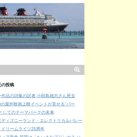
近の投稿
ー作品の詩集の訳者 小田島雄志さん死去
SJの屋外映画上映イベントが見せる”パー
”としてのテーマパークの未来
京ディズニーランド・エレクトリカルパレー
・ドリームライツ25周年