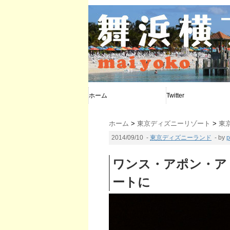
ホーム
Twitter
@poohya
@d_calendar
@maiyoko
ホーム
>
東京ディズニーリゾート
>
東
2014/09/10
-
東京ディズニーランド
- by
p
ワンス・アポン・ア・
ートに