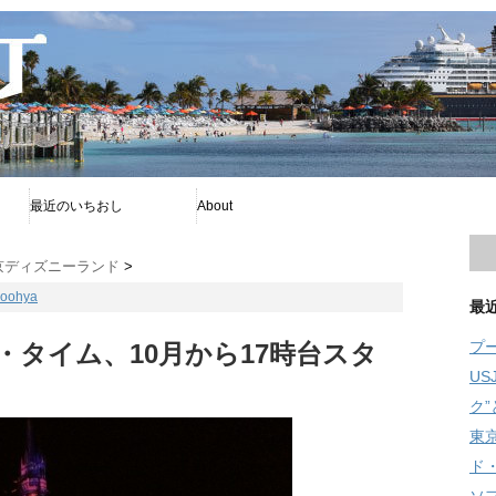
最近のいちおし
About
プー
ファイアボール
ソフィア
プライバシーポリシー
著者について
Disney暦
RSS
旧舞浜横丁
京ディズニーランド
>
oohya
最
プ
タイム、10月から17時台スタ
U
ク
東
ド