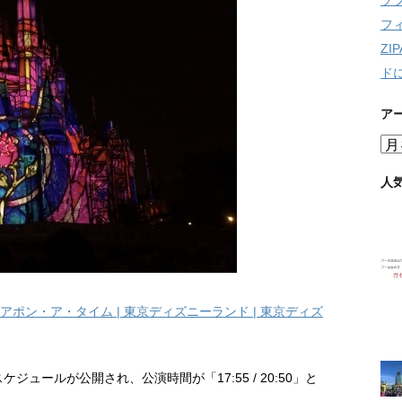
ソ
フ
Z
ド
ア
ア
ー
カ
人
イ
ブ
アポン・ア・タイム | 東京ディズニーランド | 東京ディズ
ュールが公開され、公演時間が「17:55 / 20:50」と