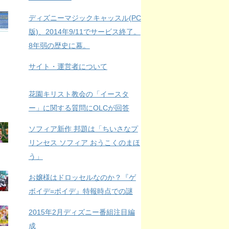
ディズニーマジックキャッスル(PC
版)、2014年9/11でサービス終了。
8年弱の歴史に幕。
サイト・運営者について
花園キリスト教会の「イースタ
ー」に関する質問にOLCが回答
ソフィア新作 邦題は「ちいさなプ
リンセス ソフィア おうこくのまほ
う」
お嬢様はドロッセルなのか？『ゲ
ボイデ=ボイデ』特報時点での謎
2015年2月ディズニー番組注目編
成