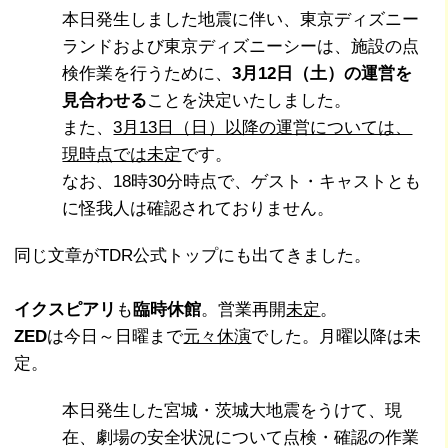
本日発生しました地震に伴い、東京ディズニー
ランドおよび東京ディズニーシーは、施設の点
検作業を行うために、
3月12日（土）の運営を
見合わせる
ことを決定いたしました。
また、
3月13日（日）以降の運営については、
現時点では未定
です。
なお、18時30分時点で、ゲスト・キャストとも
に怪我人は確認されておりません。
同じ文章がTDR公式トップにも出てきました。
イクスピアリ
も
臨時休館
。営業再開
未定
。
ZED
は今日～日曜まで
元々休演
でした。月曜以降は未
定。
本日発生した宮城・茨城大地震をうけて、現
在、劇場の安全状況について点検・確認の作業