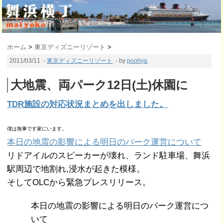
ホーム
>
東京ディズニーリゾート
>
2011/03/11
-
東京ディズニーリゾート
- by
poohya
大地震、両パーク12日(土)休園に
TDR施設の対応状況まとめを出しました。
僕は無事です家にいます。
本日の地震の影響による明日のパーク運営について
リドアイルのスピーカーが壊れ、ランド駐車場、舞浜
駅周辺で地割れ,浸水が起きた模様。
そしてOLCから緊急プレスリリース。
本日の地震の影響による明日のパーク運営につ
いて