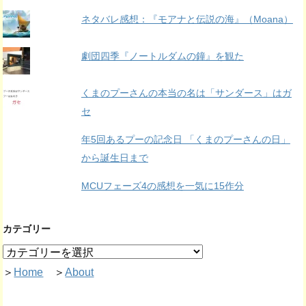
ネタバレ感想：『モアナと伝説の海』（Moana）
劇団四季『ノートルダムの鐘』を観た
くまのプーさんの本当の名は「サンダース」はガ
セ
年5回あるプーの記念日 「くまのプーさんの日」
から誕生日まで
MCUフェーズ4の感想を一気に15作分
カテゴリー
＞
Home
＞
About