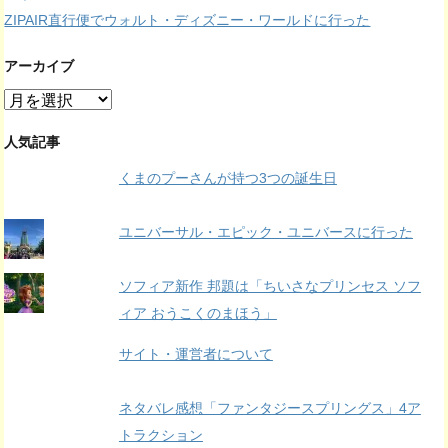
ZIPAIR直行便でウォルト・ディズニー・ワールドに行った
アーカイブ
ア
ー
カ
人気記事
イ
くまのプーさんが持つ3つの誕生日
ブ
ユニバーサル・エピック・ユニバースに行った
ソフィア新作 邦題は「ちいさなプリンセス ソフ
ィア おうこくのまほう」
サイト・運営者について
ネタバレ感想「ファンタジースプリングス」4ア
トラクション