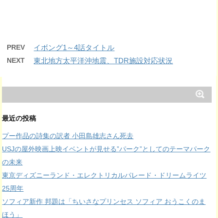
PREV
イボング1～4話タイトル
NEXT
東北地方太平洋沖地震、TDR施設対応状況
最近の投稿
プー作品の詩集の訳者 小田島雄志さん死去
USJの屋外映画上映イベントが見せる”パーク”としてのテーマパーク
の未来
東京ディズニーランド・エレクトリカルパレード・ドリームライツ
25周年
ソフィア新作 邦題は「ちいさなプリンセス ソフィア おうこくのま
ほう」