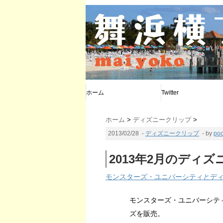
ホーム
Twitter
@poohya
@d_calendar
@maiyoko
ホーム
>
ディズニークリップ
>
2013/02/28
-
ディズニークリップ
- by
po
2013年2月のディ
モンスターズ・ユニバーシティとディズニ
モンスターズ・ユニバーシテ
ズを販売。