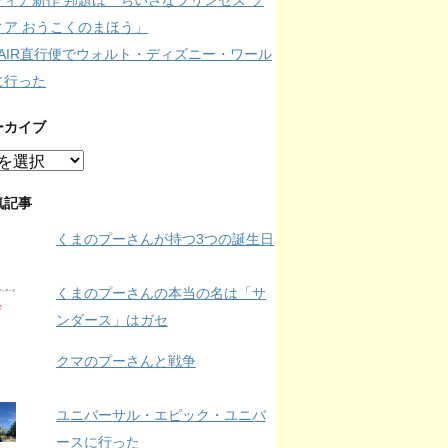
フィア新作 邦題は「ちいさなプリンセス ソ
ィア おうこくのまほう」
IPAIR直行便でウォルト・ディズニー・ワール
に行った
ーカイブ
気記事
くまのプーさんが持つ3つの誕生日
くまのプーさんの本当の名は「サ
ンダース」はガセ
クマのプーさんと戦争
ユニバーサル・エピック・ユニバ
ースに行った