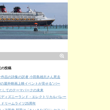
近の投稿
ー作品の詩集の訳者 小田島雄志さん死去
SJの屋外映画上映イベントが見せる”パー
”としてのテーマパークの未来
京ディズニーランド・エレクトリカルパレー
・ドリームライツ25周年