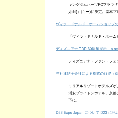
キングダムハーツPCブラウザ向
χ[chi]』(キー)に決定。
ヴィラ・ドナルド・ホームショップの絵画: 
「ヴィラ・ドナルド・ホーム
ディズニアナ TDR 30周年展示 – a set o
ディズニアナ・ファン・フェステ
当社連結子会社による株式の取得（
ミリアルリゾートホテルズが
浦安ブライトンホテル、京都
下に。
D23 Expo Japan について D