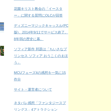
花園キリスト教会の「イースタ
ー」に関する質問にOLCが回答
ディズニーマジックキャッスル(PC
版)、2014年9/11でサービス終了。
8年弱の歴史に幕。
ソフィア新作 邦題は「ちいさなプ
リンセス ソフィア おうこくのまほ
う」
MCUフェーズ4の感想を一気に15
作分
サイト・運営者について
ネタバレ感想「ファンタジースプ
リングス」4アトラクション