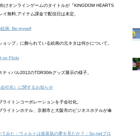
けオンラインゲームのタイトルが『KINGDOM HEARTS
基本プレイ無料,アイテム課金で配信日は未定。
Be:myself
ショップ」に飾られている絵画の元ネタは何かについて。
n Flickr
ィバル2012のTDR30thグッズ展示の様子。
孫会社化）に関するお知らせ
ブライトンコーポレーションを子会社化。
ブライトンホテル、京都市と大阪市のビジネスホテルが傘
23 に訊いてみた：ウォルトは仮装鼠の夢を見たか？：So-netブロ