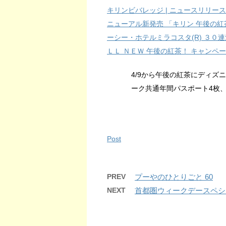
キリンビバレッジ | ニュースリリース
ニューアル新発売 「キリン 午後の
ーシー・ホテルミラコスタ(R) ３０連
ＬＬ ＮＥＷ 午後の紅茶！ キャンペ
4/9から午後の紅茶にディズ
ーク共通年間パスポート4枚、
Post
PREV
プーやのひとりごと 60
NEXT
首都圏ウィークデースペシャ