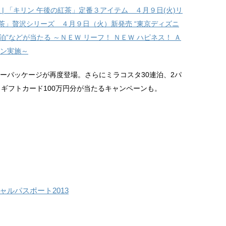
 | 「キリン 午後の紅茶」定番３アイテム ４月９日(火)リ
紅茶」贅沢シリーズ ４月９日（火）新発売 “東京ディズニ
泊”などが当たる ～ＮＥＷ リーフ！ ＮＥＷ ハピネス！ Ａ
ーン実施～
ニーパッケージが再度登場。さらにミラコスタ30連泊、2パ
ギフトカード100万円分が当たるキャンペーンも。
ルパスポート2013