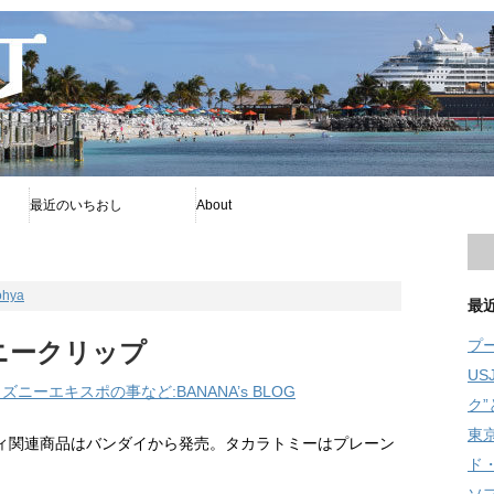
最近のいちおし
About
プー
ファイアボール
ソフィア
プライバシーポリシー
著者について
Disney暦
RSS
旧舞浜横丁
ohya
最
プ
ズニークリップ
U
ーエキスポの事など:BANANA’s BLOG
ク
東
ィ関連商品はバンダイから発売。タカラトミーはプレーン
ド