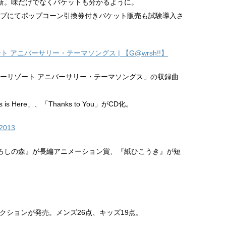
新。味だけでなくバケットも分かるように。
ショップにてポップコーン引換券付きバケット販売も試験導入さ
アニバーサリー・テーマソングス | 【G@wrsh!!】
ズニーリゾート アニバーサリー・テーマソングス」の収録曲
 is Here」、「Thanks to You」がCD化。
 2013
ろしの森』が長編アニメーション賞、『紙ひこうき』が短
クションが発売。メンズ26点、キッズ19点。