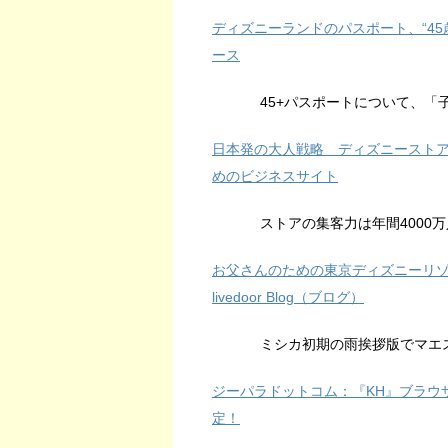
ディズニーランドのパスポート、“45歳以上
ース
45+パスポートについて、「
日本発の大人戦略 ディズニーストアが復
めのビジネスサイト
ストアの集客力は年間4000
お父さんのための東京ディズニーリゾー
livedoor Blog（ブログ）
ミシカ初期の雨挨拶版でマエ
ジーパラドットコム：『KH』ブラウザゲーム
定！