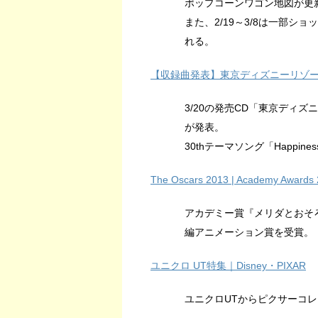
ポップコーンワゴン地図が更
また、2/19～3/8は一部
れる。
【収録曲発表】東京ディズニーリゾート 
3/20の発売CD「東京ディ
が発表。
30thテーマソング「Happiness
The Oscars 2013 | Academy Awards
アカデミー賞『メリダとおそ
編アニメーション賞を受賞。
ユニクロ UT特集｜Disney・PIXAR
ユニクロUTからピクサーコレ