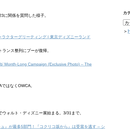
カ
て米D23に関係を質問した様子。
＞
ラクターグリーティング | 東京ディズニーランド
トランス整列にプーが復帰。
rb’ Month-Long Campaign (Exclusive Photo) – The
AではなくOWCA。
ウォルト・ディズニー展始まる。3/31まで。
ュ』が最多5部門！『コクリコ坂から』は受賞を逃す – シ