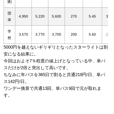
通)
団
4,950
5,220
5,600
270
5.45
380
体
学
3,570
3,770
3,700
200
5.60
△70
校
5000円を越えないギリギリとなったスターライトは割
安になる結果に。
今回はおよそ7％程度の値上げとなっている中、単パ
スだけが2倍と突出して高いです。
ちなみに年パスを365日で割ると共通219円/日、単パ
ス142円/日。
ワンデー換算で共通13回、単パス9回で元が取れま
す。