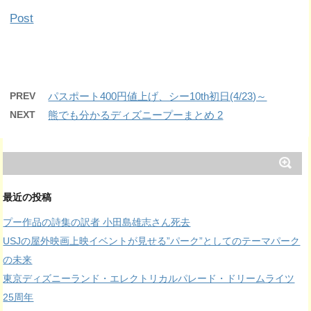
Post
PREV
パスポート400円値上げ、シー10th初日(4/23)～
NEXT
熊でも分かるディズニープーまとめ 2
最近の投稿
プー作品の詩集の訳者 小田島雄志さん死去
USJの屋外映画上映イベントが見せる”パーク”としてのテーマパーク
の未来
東京ディズニーランド・エレクトリカルパレード・ドリームライツ
25周年