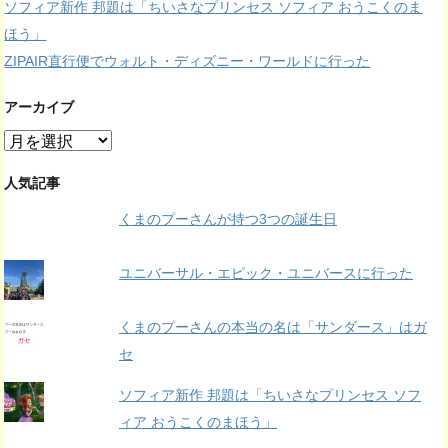
ソフィア新作 邦題は「ちいさなプリンセス ソフィア おうこくのま
ほう」
ZIPAIR直行便でウォルト・ディズニー・ワールドに行った
アーカイブ
ア
ー
カ
人気記事
イ
くまのプーさんが持つ3つの誕生日
ブ
ユニバーサル・エピック・ユニバースに行った
くまのプーさんの本当の名は「サンダース」はガ
セ
ソフィア新作 邦題は「ちいさなプリンセス ソフ
ィア おうこくのまほう」