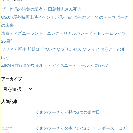
プー作品の詩集の訳者 小田島雄志さん死去
USJの屋外映画上映イベントが見せる”パーク”としてのテーマパーク
の未来
東京ディズニーランド・エレクトリカルパレード・ドリームライツ
25周年
ソフィア新作 邦題は「ちいさなプリンセス ソフィア おうこくのま
ほう」
ZIPAIR直行便でウォルト・ディズニー・ワールドに行った
アーカイブ
ア
ー
カ
人気記事
イ
くまのプーさんが持つ3つの誕生日
ブ
くまのプーさんの本当の名は「サンダース」はガ