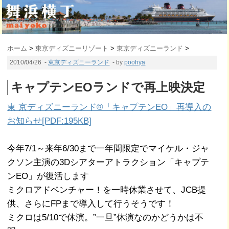
ホーム
>
東京ディズニーリゾート
>
東京ディズニーランド
>
2010/04/26
-
東京ディズニーランド
- by
poohya
キャプテンEOランドで再上映決定
東 京ディズニーランド®「キャプテンEO」再導入の
お知らせ[PDF:195KB]
今年7/1～来年6/30まで一年間限定でマイケル・ジャ
クソン主演の3Dシアターアトラクション「キャプテ
ンEO」が復活します
ミクロアドベンチャー！を一時休業させて、JCB提
供、さらにFPまで導入して行うそうです！
ミクロは5/10で休演。”一旦”休演なのかどうかは不