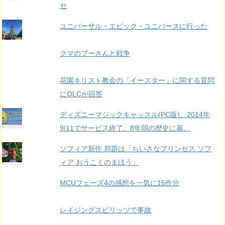
セ
ユニバーサル・エピック・ユニバースに行った
クマのプーさんと戦争
花園キリスト教会の「イースター」に関する質問
にOLCが回答
ディズニーマジックキャッスル(PC版)、2014年
9/11でサービス終了。8年弱の歴史に幕。
ソフィア新作 邦題は「ちいさなプリンセス ソフ
ィア おうこくのまほう」
MCUフェーズ4の感想を一気に15作分
レイジングスピリッツで事故