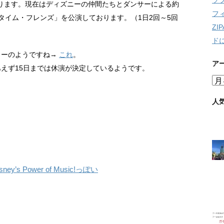
ソ
ります。現在はディズニーの仲間たちとダンサーによる約
フ
タイム・フレンズ」を公演しております。（1日2回～5回
Z
ド
ィーのようですね→
これ
。
ア
えず15日までは休演が決定しているようです。
ア
ー
カ
人
イ
ブ
s Power of Music!っぽい