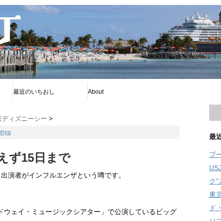
最近のいちおし
About
プー
ファイアボール
ソフィア
プライバシーポリシー
著者について
Disney暦
RSS
旧舞浜横丁
京ディズニーシー
>
ohya
最
プ
えず15日まで
U
も出演者がインフルエンザという噂です。
ク
東
ド
ドウェイ・ミュージックシアター」で公演しているビッグ