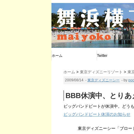
ホーム
Twitter
@poohya
@d_calendar
@maiyoko
ホーム
>
東京ディズニーリゾート
>
東
2009/08/14
-
東京ディズニーシー
- by
po
BBB休演中、とりあ
ビッグバンドビートが休演中。どう
ビッグバンドビート休演のお知らせ
東京ディズニーシー「ブロー