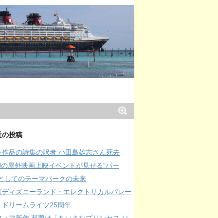
近の投稿
ー作品の詩集の訳者 小田島雄志さん死去
SJの屋外映画上映イベントが見せる”パー
”としてのテーマパークの未来
京ディズニーランド・エレクトリカルパレー
・ドリームライツ25周年