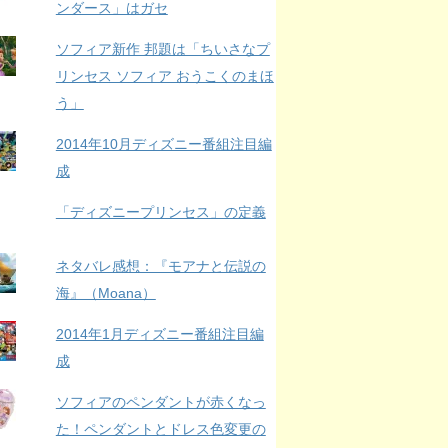
ンダース」はガセ
ソフィア新作 邦題は「ちいさなプ
リンセス ソフィア おうこくのまほ
う」
2014年10月ディズニー番組注目編
成
「ディズニープリンセス」の定義
ネタバレ感想：『モアナと伝説の
海』（Moana）
2014年1月ディズニー番組注目編
成
ソフィアのペンダントが赤くなっ
た！ペンダントとドレス色変更の