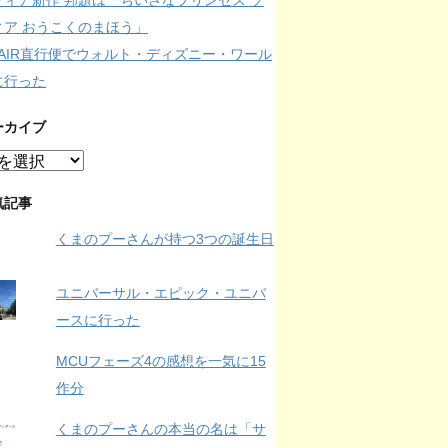
フィア新作 邦題は「ちいさなプリンセス ソ
ィア おうこくのまほう」
IPAIR直行便でウォルト・ディズニー・ワール
に行った
ーカイブ
気記事
くまのプーさんが持つ3つの誕生日
ユニバーサル・エピック・ユニバ
ースに行った
MCUフェーズ4の感想を一気に15
作分
くまのプーさんの本当の名は「サ