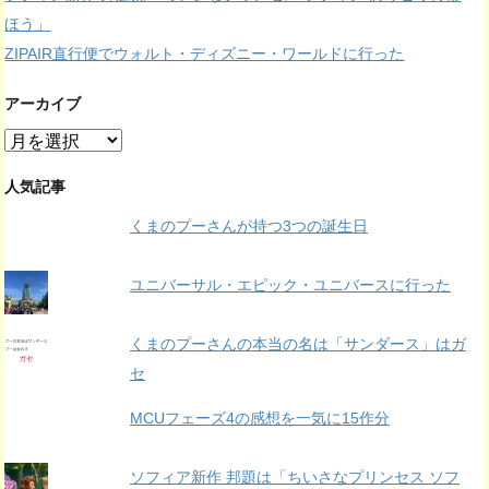
ほう」
ZIPAIR直行便でウォルト・ディズニー・ワールドに行った
アーカイブ
ア
ー
カ
人気記事
イ
くまのプーさんが持つ3つの誕生日
ブ
ユニバーサル・エピック・ユニバースに行った
くまのプーさんの本当の名は「サンダース」はガ
セ
MCUフェーズ4の感想を一気に15作分
ソフィア新作 邦題は「ちいさなプリンセス ソフ