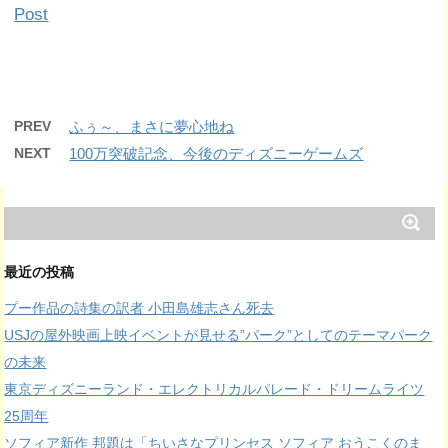
Post
PREV
ふぅ～、まさに夢心地ね
NEXT
100万突破記念、今後のディズニーゲームズ
最近の投稿
プー作品の詩集の訳者 小田島雄志さん死去
USJの屋外映画上映イベントが見せる”パーク”としてのテーマパーク
の未来
東京ディズニーランド・エレクトリカルパレード・ドリームライツ
25周年
ソフィア新作 邦題は「ちいさなプリンセス ソフィア おうこくのま