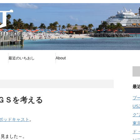
最近のいちおし
About
プー
ファイアボール
ソフィア
プライバシーポリシー
著者について
Disney暦
RSS
旧舞浜横丁
最
プ
ＧＳを考える
U
ク
.jpポッドキャスト
。
東
ド
も見ました～。