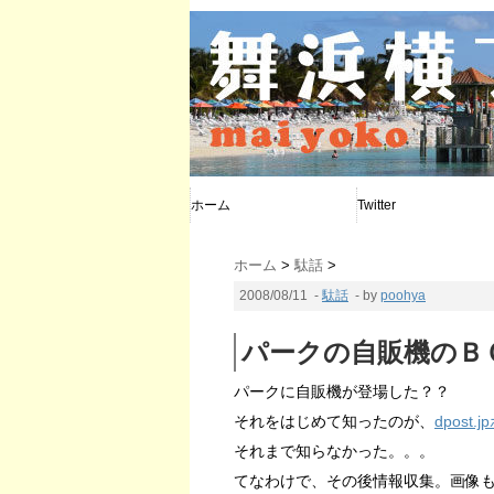
ホーム
Twitter
@poohya
@d_calendar
@maiyoko
ホーム
>
駄話
>
2008/08/11
-
駄話
- by
poohya
パークの自販機のＢ
パークに自販機が登場した？？
それをはじめて知ったのが、
dpost
それまで知らなかった。。。
てなわけで、その後情報収集。画像