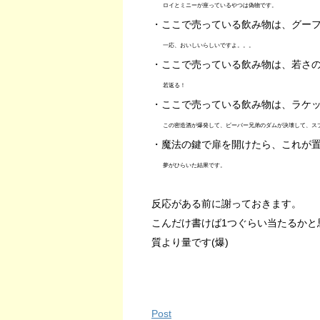
ロイとミニーが座っているやつは偽物です。
・ここで売っている飲み物は、グー
一応、おいしいらしいですよ。。。
・ここで売っている飲み物は、若さ
若返る！
・ここで売っている飲み物は、ラケ
この密造酒が爆発して、ビーバー兄弟のダムが決壊して、スプ
・魔法の鍵で扉を開けたら、これが
夢がひらいた結果です。
反応がある前に謝っておきます。
こんだけ書けば1つぐらい当たるかと
質より量です(爆)
Post