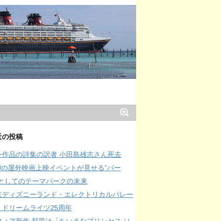
近の投稿
ー作品の詩集の訳者 小田島雄志さん死去
SJの屋外映画上映イベントが見せる”パー
”としてのテーマパークの未来
京ディズニーランド・エレクトリカルパレー
・ドリームライツ25周年