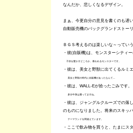
なんだか、悲しくなるデザイン。
まぁ、今更自分の意見を書くのも遅
自動販売機のバックグランドストー
ＢＧＳ考えるのは楽しいな～ってい
・彼(自販機)は、モンスターシティ
子供を驚かすどころか、慕われるモンスターです。
・彼は、美女と野獣に出てくるルミ
美女と野獣の時代に自販機があったなんて…
・彼は、WALL-Eが拾ったごみです。
多分中身は腐ってますね。
・彼は、ジャングルクルーズでの落
のものになりました。将来のスキッ
テーマランドを間違えています。
・ここで飲み物を買うと、たまにスタ