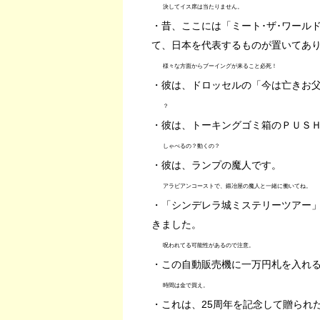
決してイス席は当たりません。
・昔、ここには「ミート･ザ･ワール
て、日本を代表するものが置いてあ
様々な方面からブーイングが来ること必死！
・彼は、ドロッセルの「今は亡きお
？
・彼は、トーキングゴミ箱のＰＵＳ
しゃべるの？動くの？
・彼は、ランプの魔人です。
アラビアンコーストで、鍛冶屋の魔人と一緒に働いてね。
・「シンデレラ城ミステリーツアー
きました。
呪われてる可能性があるので注意。
・この自動販売機に一万円札を入れ
時間は金で買え。
・これは、25周年を記念して贈られ