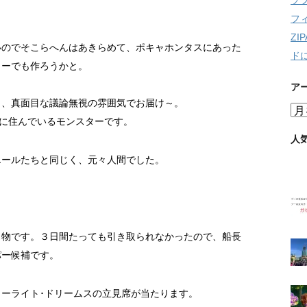
ソ
フ
Z
いのでそこらへんはあきらめて、ポキャホンタスにあった
ド
リーでも作ろうかと。
ア
う、真面目な議論無視の雰囲気でお届け～。
ア
ーに住んでいるモンスターです。
ー
カ
人
イ
エールたちと同じく、元々人間でした。
ブ
し物です。３日間たっても引き取られなかったので、船長
パー候補です。
ーライト･ドリームスの立見席が当たります。