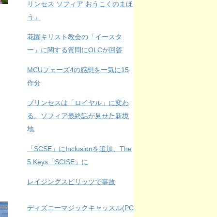
リンセス ソフィア おうこくのまほ
う」
花園キリスト教会の「イースタ
ー」に関する質問にOLCが回答
MCUフェーズ4の感想を一気に15
作分
プリンセスは「ロイヤル」に変わ
る。ソフィア最終話が見せた新境
地
「SCSE」にInclusionを追加、The
5 Keys「SCISE」に
レイジングスピリッツで事故
ディズニーマジックキャッスル(PC