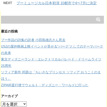
NEXT
プーミュージカル日本初演 10都市で4〜7月に決定
最近の投稿
プー作品の詩集の訳者 小田島雄志さん死去
USJの屋外映画上映イベントが見せる”パーク”としてのテーマパーク
の未来
東京ディズニーランド・エレクトリカルパレード・ドリームライツ
25周年
ソフィア新作 邦題は「ちいさなプリンセス ソフィア おうこくのま
ほう」
ZIPAIR直行便でウォルト・ディズニー・ワールドに行った
アーカイブ
ア