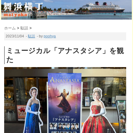
ホーム
>
駄話
>
2023/11/04
-
駄話
- by
poohya
ミュージカル「アナスタシア」を観
た