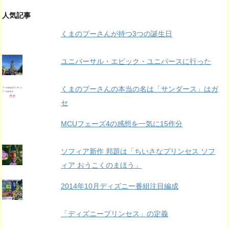
ー
カ
人気記事
イ
くまのプーさんが持つ3つの誕生日
ブ
ユニバーサル・エピック・ユニバースに行った
くまのプーさんの本当の名は「サンダース」はガ
セ
MCUフェーズ4の感想を一気に15作分
ソフィア新作 邦題は「ちいさなプリンセス ソフ
ィア おうこくのまほう」
2014年10月ディズニー番組注目編成
「ディズニープリンセス」の定義