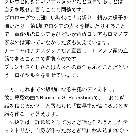
グレヴと向き合いアナスタシアだと宣言することは、
自分を殺せと言うことと同義です。
プロローグでは難しい時代に「お祈り」頼みの様子を
描いたり、第1幕でロシアの人々を描いたりすること
で、革命後のロシアもひどいが帝政ロシアもロマノフ
家以外は輝いていなかった姿も見えています。
アーニャはアナスタシアだと宣言し、ロマノフ家の血
筋であることまで背負うのです。
プリンセスらしさとは人々への責任も示すことだとい
う、ロイヤルさを見せています。
一方、これまでの騒動になる主犯のディミトリ。
彼は序盤の曲A Rumor in St.Petersburgで、「おとぎ
話を信じるか？」と尋ねられ「世界中が信じるおとぎ
話を作る」と答えます。
この物語は、詐欺師としておとぎ話を作ろうとしたデ
ィミトリが、自身が作ったおとぎ話に飲み込まれてい