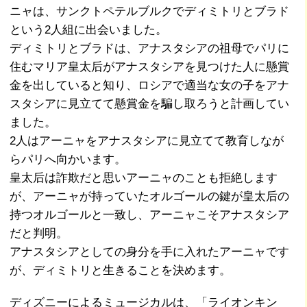
ニャは、サンクトペテルブルクでディミトリとブラド
という2人組に出会いました。
ディミトリとブラドは、アナスタシアの祖母でパリに
住むマリア皇太后がアナスタシアを見つけた人に懸賞
金を出していると知り、ロシアで適当な女の子をアナ
スタシアに見立てて懸賞金を騙し取ろうと計画してい
ました。
2人はアーニャをアナスタシアに見立てて教育しなが
らパリへ向かいます。
皇太后は詐欺だと思いアーニャのことも拒絶します
が、アーニャが持っていたオルゴールの鍵が皇太后の
持つオルゴールと一致し、アーニャこそアナスタシア
だと判明。
アナスタシアとしての身分を手に入れたアーニャです
が、ディミトリと生きることを決めます。
ディズニーによるミュージカルは、「ライオンキン