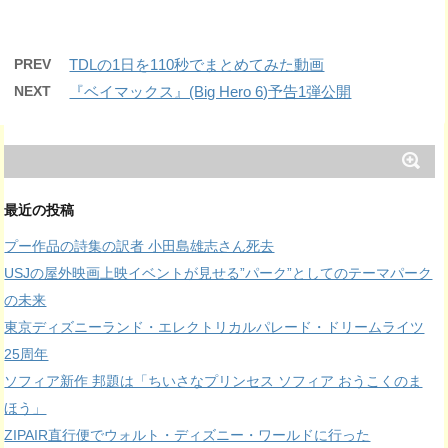
PREV
TDLの1日を110秒でまとめてみた動画
NEXT
『ベイマックス』(Big Hero 6)予告1弾公開
最近の投稿
プー作品の詩集の訳者 小田島雄志さん死去
USJの屋外映画上映イベントが見せる”パーク”としてのテーマパーク
の未来
東京ディズニーランド・エレクトリカルパレード・ドリームライツ
25周年
ソフィア新作 邦題は「ちいさなプリンセス ソフィア おうこくのま
ほう」
ZIPAIR直行便でウォルト・ディズニー・ワールドに行った