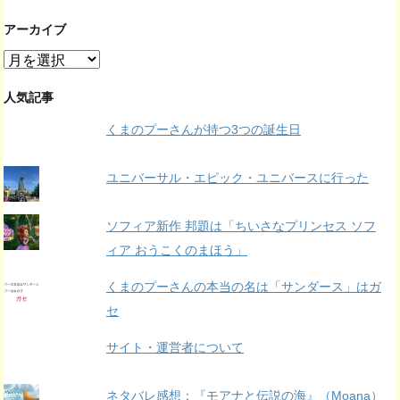
アーカイブ
ア
ー
カ
人気記事
イ
くまのプーさんが持つ3つの誕生日
ブ
ユニバーサル・エピック・ユニバースに行った
ソフィア新作 邦題は「ちいさなプリンセス ソフ
ィア おうこくのまほう」
くまのプーさんの本当の名は「サンダース」はガ
セ
サイト・運営者について
ネタバレ感想：『モアナと伝説の海』（Moana）