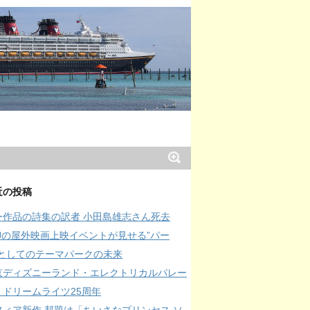
近の投稿
ー作品の詩集の訳者 小田島雄志さん死去
SJの屋外映画上映イベントが見せる”パー
”としてのテーマパークの未来
京ディズニーランド・エレクトリカルパレー
・ドリームライツ25周年