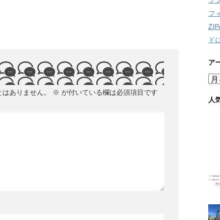
ソ
フ
Z
ド
ア
ア
ー
とはありません。
※
が付いている欄は必須項目です
カ
人
イ
ブ