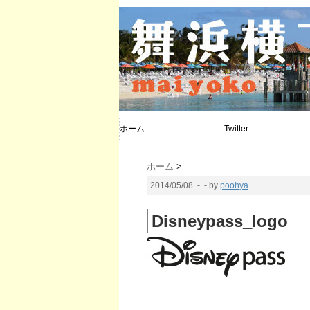
ホーム
Twitter
@poohya
@d_calendar
@maiyoko
ホーム
>
2014/05/08
- - by
poohya
Disneypass_logo