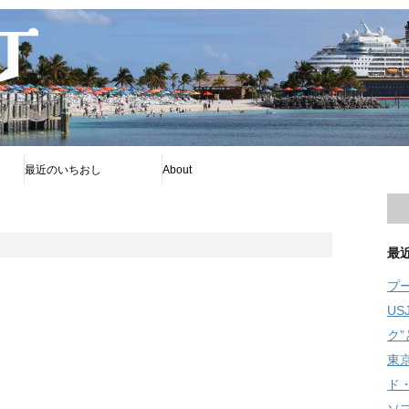
最近のいちおし
About
プー
ファイアボール
ソフィア
プライバシーポリシー
著者について
Disney暦
RSS
旧舞浜横丁
最
プ
U
ク
東
ド