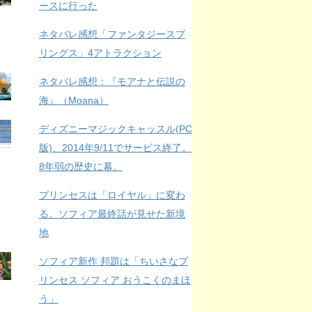
ースに行った
ネタバレ感想「ファンタジースプ
リングス」4アトラクション
ネタバレ感想：『モアナと伝説の
海』（Moana）
ディズニーマジックキャッスル(PC
版)、2014年9/11でサービス終了。
8年弱の歴史に幕。
プリンセスは「ロイヤル」に変わ
る。ソフィア最終話が見せた新境
地
ソフィア新作 邦題は「ちいさなプ
リンセス ソフィア おうこくのまほ
う」