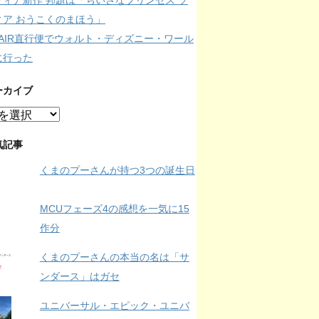
フィア新作 邦題は「ちいさなプリンセス ソ
ィア おうこくのまほう」
IPAIR直行便でウォルト・ディズニー・ワール
に行った
ーカイブ
気記事
くまのプーさんが持つ3つの誕生日
MCUフェーズ4の感想を一気に15
作分
くまのプーさんの本当の名は「サ
ンダース」はガセ
ユニバーサル・エピック・ユニバ