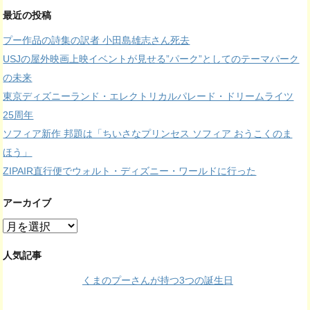
最近の投稿
プー作品の詩集の訳者 小田島雄志さん死去
USJの屋外映画上映イベントが見せる”パーク”としてのテーマパーク
の未来
東京ディズニーランド・エレクトリカルパレード・ドリームライツ
25周年
ソフィア新作 邦題は「ちいさなプリンセス ソフィア おうこくのま
ほう」
ZIPAIR直行便でウォルト・ディズニー・ワールドに行った
アーカイブ
ア
ー
カ
人気記事
イ
くまのプーさんが持つ3つの誕生日
ブ