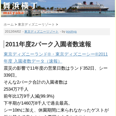
ホーム
>
東京ディズニーリゾート
>
2012/04/02
-
東京ディズニーリゾート
- by
poohya
2011年度2パーク入園者数速報
東京ディズニーランド®・東京ディズニーシー®2011
年度 入園者数データ（速報）
震災の影響で11年度の営業日数はランド352日、シー
339日。
そんな2パーク合計の入園者数は
2534万7千人
前年比1万9千人減(99.9%)
下半期が1460万8千人で過去最高。
シー10thに加え、休園期間に来られなかったゲストが