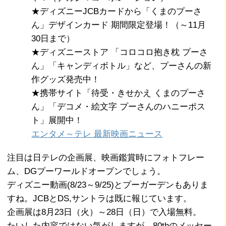
★ディズニーJCBカードから「くまのプーさ
ん」デザインカード 期間限定登場！（～11月
30日まで）
★ディズニーストア 「コロコロ抱き枕 プーさ
ん」「キャンディボトル」など、プーさんの新
作グッズ発売中！
★携帯サイト「待受・きせかえ くまのプーさ
ん」「デコメ・絵文字 プーさんのハニーポス
ト」展開中！
エンタメ～テレ 最新映画ニュース
注目は日テレの企画展、映画鑑賞時にフォトフレー
ム、DGプーワールドオープンでしょう。
ディズニー動画(8/23～9/25)とプーガーデンもありま
すね。JCBとDS,サントラは既に報じています。
企画展は8月23日（火）～28日（日）で入場無料。
たいした内容ではない気がしますが、80thのメッセー