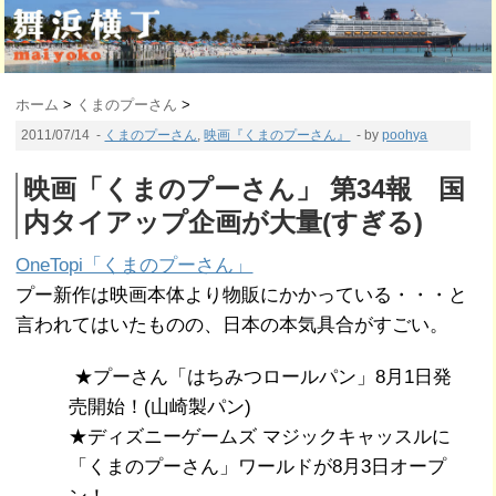
ホーム
>
くまのプーさん
>
2011/07/14
-
くまのプーさん
,
映画『くまのプーさん』
- by
poohya
映画「くまのプーさん」 第34報 国
内タイアップ企画が大量(すぎる)
OneTopi「くまのプーさん」
プー新作は映画本体より物販にかかっている・・・と
言われてはいたものの、日本の本気具合がすごい。
★プーさん「はちみつロールパン」8月1日発
売開始！(山崎製パン)
★ディズニーゲームズ マジックキャッスルに
「くまのプーさん」ワールドが8月3日オープ