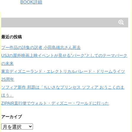
BOOK詳細
最近の投稿
プー作品の詩集の訳者 小田島雄志さん死去
USJの屋外映画上映イベントが見せる”パーク”としてのテーマパーク
の未来
東京ディズニーランド・エレクトリカルパレード・ドリームライツ
25周年
ソフィア新作 邦題は「ちいさなプリンセス ソフィア おうこくのま
ほう」
ZIPAIR直行便でウォルト・ディズニー・ワールドに行った
アーカイブ
ア