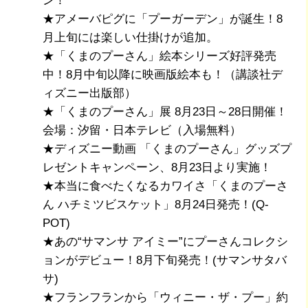
ン！
★アメーバピグに「プーガーデン」が誕生！8
月上旬には楽しい仕掛けが追加。
★「くまのプーさん」絵本シリーズ好評発売
中！8月中旬以降に映画版絵本も！（講談社デ
ィズニー出版部）
★「くまのプーさん」展 8月23日～28日開催！
会場：汐留・日本テレビ（入場無料）
★ディズニー動画 「くまのプーさん」グッズプ
レゼントキャンペーン、8月23日より実施！
★本当に食べたくなるカワイさ「くまのプーさ
ん ハチミツビスケット」8月24日発売！(Q-
POT)
★あの“サマンサ アイミー”にプーさんコレクシ
ョンがデビュー！8月下旬発売！(サマンサタバ
サ)
★フランフランから「ウィニー・ザ・プー」約