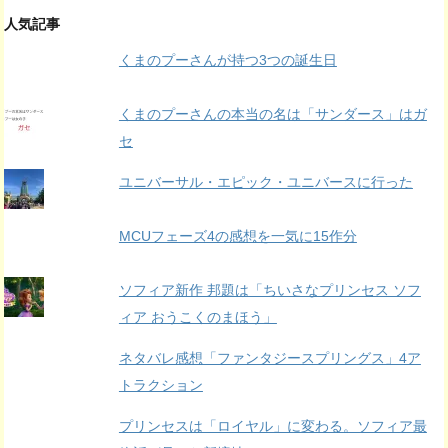
ー
カ
人気記事
イ
くまのプーさんが持つ3つの誕生日
ブ
くまのプーさんの本当の名は「サンダース」はガ
セ
ユニバーサル・エピック・ユニバースに行った
MCUフェーズ4の感想を一気に15作分
ソフィア新作 邦題は「ちいさなプリンセス ソフ
ィア おうこくのまほう」
ネタバレ感想「ファンタジースプリングス」4ア
トラクション
プリンセスは「ロイヤル」に変わる。ソフィア最