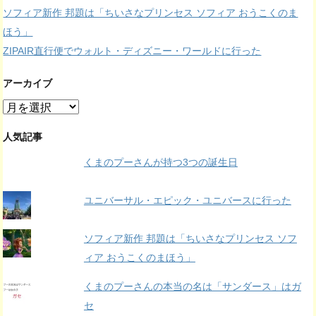
ソフィア新作 邦題は「ちいさなプリンセス ソフィア おうこくのま
ほう」
ZIPAIR直行便でウォルト・ディズニー・ワールドに行った
アーカイブ
ア
ー
カ
人気記事
イ
くまのプーさんが持つ3つの誕生日
ブ
ユニバーサル・エピック・ユニバースに行った
ソフィア新作 邦題は「ちいさなプリンセス ソフ
ィア おうこくのまほう」
くまのプーさんの本当の名は「サンダース」はガ
セ