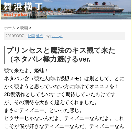
ホーム
>
映画
>
2010/03/07
-
映画
感想
- by
poohya
プリンセスと魔法のキス観て来た
（ネタバレ極力避けるver.
観て来たよ、姫蛙！
ネタバレ含（観た人向け感想メモ）は別として、とに
かく観ようと思っていない方に向けてオススメを！
2D復活作としてものすごく期待していたわけです
が、その期待を大きく超えてくれました。
まさにディズニー、といった感じ。
ピクサーじゃないんだよ、ディズニーなんだよ。これ
こそが僕が好きなディズニーなんだ、ディズニーなん