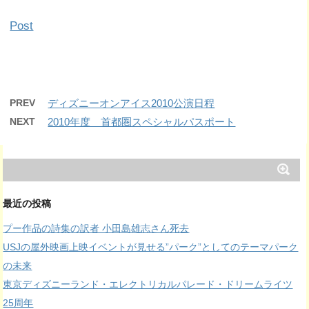
Post
PREV
ディズニーオンアイス2010公演日程
NEXT
2010年度 首都圏スペシャルパスポート
最近の投稿
プー作品の詩集の訳者 小田島雄志さん死去
USJの屋外映画上映イベントが見せる”パーク”としてのテーマパーク
の未来
東京ディズニーランド・エレクトリカルパレード・ドリームライツ
25周年