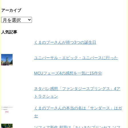
アーカイブ
ア
ー
カ
人気記事
イ
くまのプーさんが持つ3つの誕生日
ブ
ユニバーサル・エピック・ユニバースに行った
MCUフェーズ4の感想を一気に15作分
ネタバレ感想「ファンタジースプリングス」4ア
トラクション
くまのプーさんの本当の名は「サンダース」はガ
セ
ソフィア新作 邦題は「ちいさなプリンセス ソフ