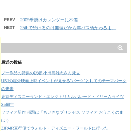
PREV
2009壁掛けカレンダーに不備
NEXT
25thで続けるのは無理だから年パス柄かわるよ。
最近の投稿
プー作品の詩集の訳者 小田島雄志さん死去
USJの屋外映画上映イベントが見せる”パーク”としてのテーマパーク
の未来
東京ディズニーランド・エレクトリカルパレード・ドリームライツ
25周年
ソフィア新作 邦題は「ちいさなプリンセス ソフィア おうこくのま
ほう」
ZIPAIR直行便でウォルト・ディズニー・ワールドに行った