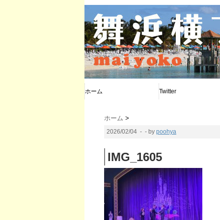
ホーム
Twitter
@poohya
@d_calendar
@maiyoko
ホーム
>
2026/02/04
- - by
poohya
IMG_1605