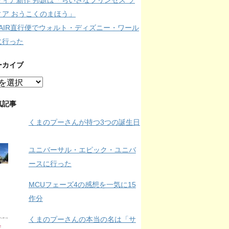
フィア新作 邦題は「ちいさなプリンセス ソ
ィア おうこくのまほう」
IPAIR直行便でウォルト・ディズニー・ワール
に行った
ーカイブ
気記事
くまのプーさんが持つ3つの誕生日
ユニバーサル・エピック・ユニバ
ースに行った
MCUフェーズ4の感想を一気に15
作分
くまのプーさんの本当の名は「サ