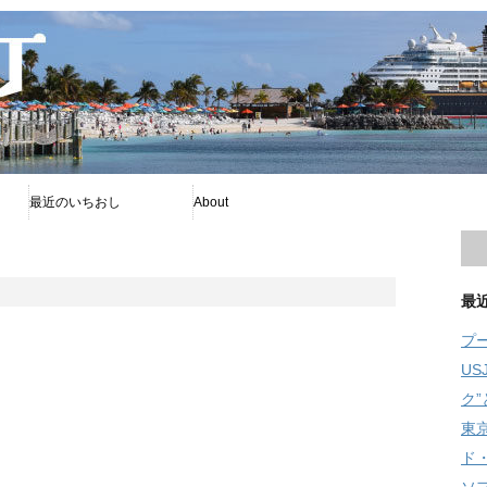
最近のいちおし
About
プー
ファイアボール
ソフィア
プライバシーポリシー
著者について
Disney暦
RSS
旧舞浜横丁
最
プ
U
ク
東
ド