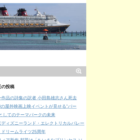
近の投稿
ー作品の詩集の訳者 小田島雄志さん死去
SJの屋外映画上映イベントが見せる”パー
”としてのテーマパークの未来
京ディズニーランド・エレクトリカルパレー
・ドリームライツ25周年