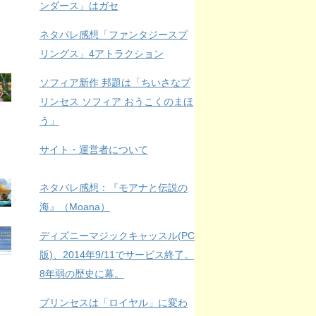
ンダース」はガセ
ネタバレ感想「ファンタジースプ
リングス」4アトラクション
ソフィア新作 邦題は「ちいさなプ
リンセス ソフィア おうこくのまほ
う」
サイト・運営者について
ネタバレ感想：『モアナと伝説の
海』（Moana）
ディズニーマジックキャッスル(PC
版)、2014年9/11でサービス終了。
8年弱の歴史に幕。
プリンセスは「ロイヤル」に変わ