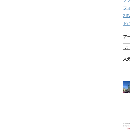
ソ
フ
Z
ド
ア
ア
ー
カ
人
イ
ブ