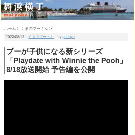
ホーム
>
くまのプーさん
>
2023/08/13
-
くまのプーさん
- by
poohya
プーが子供になる新シリーズ
「Playdate with Winnie the Pooh」
8/18放送開始 予告編を公開