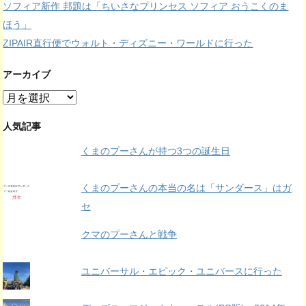
ソフィア新作 邦題は「ちいさなプリンセス ソフィア おうこくのま
ほう」
ZIPAIR直行便でウォルト・ディズニー・ワールドに行った
アーカイブ
ア
ー
カ
人気記事
イ
くまのプーさんが持つ3つの誕生日
ブ
くまのプーさんの本当の名は「サンダース」はガ
セ
クマのプーさんと戦争
ユニバーサル・エピック・ユニバースに行った