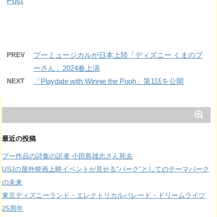
Post
PREV
プーミュージカルが日本上陸「ディズニー くまのプ
ーさん」2024春上演
NEXT
「Playdate with Winnie the Pooh」第1話を公開
最近の投稿
プー作品の詩集の訳者 小田島雄志さん死去
USJの屋外映画上映イベントが見せる”パーク”としてのテーマパーク
の未来
東京ディズニーランド・エレクトリカルパレード・ドリームライツ
25周年