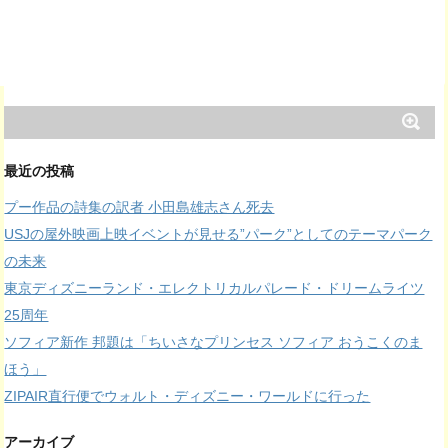
最近の投稿
プー作品の詩集の訳者 小田島雄志さん死去
USJの屋外映画上映イベントが見せる”パーク”としてのテーマパーク
の未来
東京ディズニーランド・エレクトリカルパレード・ドリームライツ
25周年
ソフィア新作 邦題は「ちいさなプリンセス ソフィア おうこくのま
ほう」
ZIPAIR直行便でウォルト・ディズニー・ワールドに行った
アーカイブ