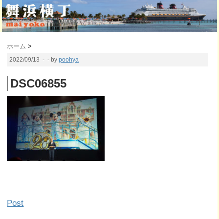
ホーム
>
2022/09/13
- - by
poohya
DSC06855
Post