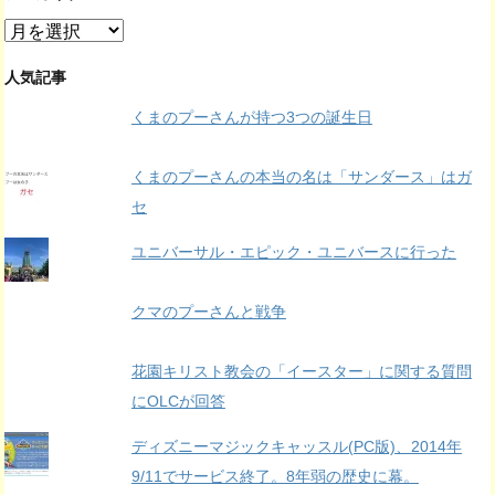
ア
ー
カ
人気記事
イ
くまのプーさんが持つ3つの誕生日
ブ
くまのプーさんの本当の名は「サンダース」はガ
セ
ユニバーサル・エピック・ユニバースに行った
クマのプーさんと戦争
花園キリスト教会の「イースター」に関する質問
にOLCが回答
ディズニーマジックキャッスル(PC版)、2014年
9/11でサービス終了。8年弱の歴史に幕。