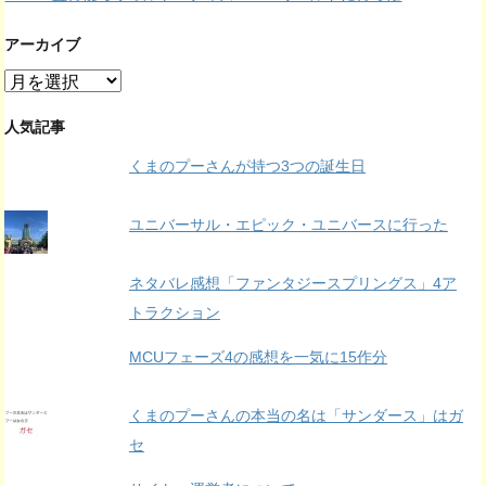
アーカイブ
ア
ー
カ
人気記事
イ
くまのプーさんが持つ3つの誕生日
ブ
ユニバーサル・エピック・ユニバースに行った
ネタバレ感想「ファンタジースプリングス」4ア
トラクション
MCUフェーズ4の感想を一気に15作分
くまのプーさんの本当の名は「サンダース」はガ
セ