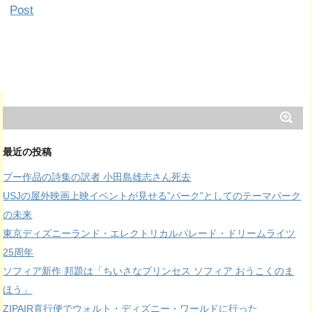
Post
最近の投稿
プー作品の詩集の訳者 小田島雄志さん死去
USJの屋外映画上映イベントが見せる”パーク”としてのテーマパーク
の未来
東京ディズニーランド・エレクトリカルパレード・ドリームライツ
25周年
ソフィア新作 邦題は「ちいさなプリンセス ソフィア おうこくのま
ほう」
ZIPAIR直行便でウォルト・ディズニー・ワールドに行った