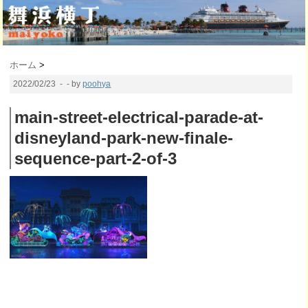
ホーム
>
2022/02/23
- - by
poohya
main-street-electrical-parade-at-
disneyland-park-new-finale-
sequence-part-2-of-3