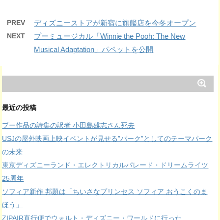
PREV
ディズニーストアが新宿に旗艦店を今冬オープン
NEXT
プーミュージカル「Winnie the Pooh: The New
Musical Adaptation」パペットを公開
最近の投稿
プー作品の詩集の訳者 小田島雄志さん死去
USJの屋外映画上映イベントが見せる”パーク”としてのテーマパーク
の未来
東京ディズニーランド・エレクトリカルパレード・ドリームライツ
25周年
ソフィア新作 邦題は「ちいさなプリンセス ソフィア おうこくのま
ほう」
ZIPAIR直行便でウォルト・ディズニー・ワールドに行った