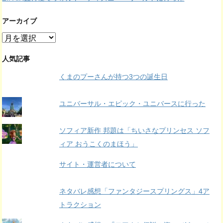
アーカイブ
ア
ー
カ
人気記事
イ
くまのプーさんが持つ3つの誕生日
ブ
ユニバーサル・エピック・ユニバースに行った
ソフィア新作 邦題は「ちいさなプリンセス ソフ
ィア おうこくのまほう」
サイト・運営者について
ネタバレ感想「ファンタジースプリングス」4ア
トラクション