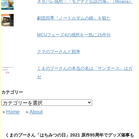
ネタバレ感想：『モアナと伝説の海』（Moana）
劇団四季『ノートルダムの鐘』を観た
MCUフェーズ4の感想を一気に15作分
クマのプーさんと戦争
くまのプーさんの本当の名は「サンダース」はガ
セ
カテゴリー
＞
Home
＞
About
くまのプーさん「はちみつの日」2021 原作95周年でグッズ催事も