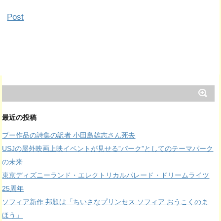
Post
最近の投稿
プー作品の詩集の訳者 小田島雄志さん死去
USJの屋外映画上映イベントが見せる”パーク”としてのテーマパーク
の未来
東京ディズニーランド・エレクトリカルパレード・ドリームライツ
25周年
ソフィア新作 邦題は「ちいさなプリンセス ソフィア おうこくのま
ほう」