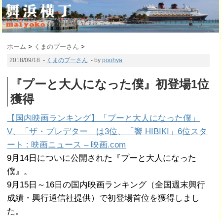
ホーム
>
くまのプーさん
>
2018/09/18
-
くまのプーさん
- by
poohya
『プーと大人になった僕』初登場1位
獲得
【国内映画ランキング】「プーと大人になった僕」
V、「ザ・プレデター」は3位、「響 HIBIKI」6位スタ
ート : 映画ニュース – 映画.com
9月14日についに公開された『プーと大人になった
僕』。
9月15日～16日の国内映画ランキング（全国週末興行
成績・興行通信社提供）で初登場首位を獲得しまし
た。