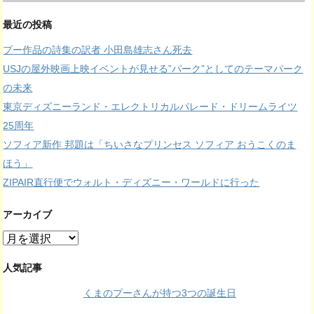
最近の投稿
プー作品の詩集の訳者 小田島雄志さん死去
USJの屋外映画上映イベントが見せる”パーク”としてのテーマパーク
の未来
東京ディズニーランド・エレクトリカルパレード・ドリームライツ
25周年
ソフィア新作 邦題は「ちいさなプリンセス ソフィア おうこくのま
ほう」
ZIPAIR直行便でウォルト・ディズニー・ワールドに行った
アーカイブ
ア
ー
カ
人気記事
イ
くまのプーさんが持つ3つの誕生日
ブ