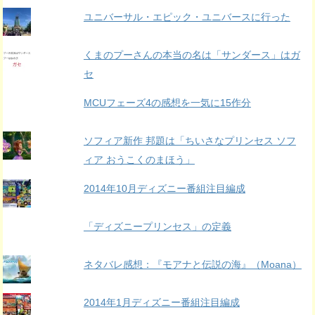
ユニバーサル・エピック・ユニバースに行った
くまのプーさんの本当の名は「サンダース」はガ
セ
MCUフェーズ4の感想を一気に15作分
ソフィア新作 邦題は「ちいさなプリンセス ソフ
ィア おうこくのまほう」
2014年10月ディズニー番組注目編成
「ディズニープリンセス」の定義
ネタバレ感想：『モアナと伝説の海』（Moana）
2014年1月ディズニー番組注目編成