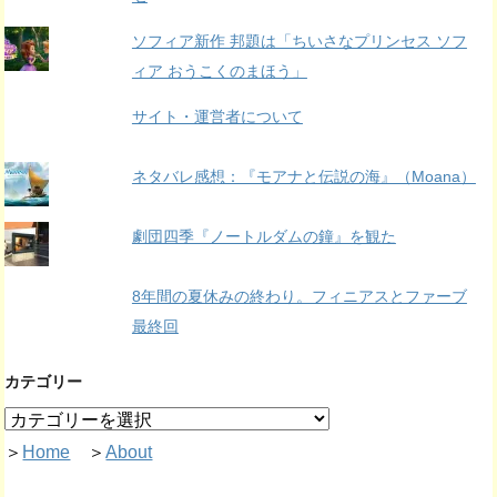
ソフィア新作 邦題は「ちいさなプリンセス ソフ
ィア おうこくのまほう」
サイト・運営者について
ネタバレ感想：『モアナと伝説の海』（Moana）
劇団四季『ノートルダムの鐘』を観た
8年間の夏休みの終わり。フィニアスとファーブ
最終回
カテゴリー
＞
Home
＞
About