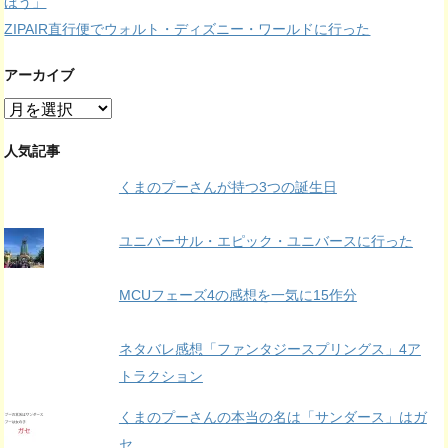
ほう」
ZIPAIR直行便でウォルト・ディズニー・ワールドに行った
アーカイブ
ア
ー
カ
人気記事
イ
くまのプーさんが持つ3つの誕生日
ブ
ユニバーサル・エピック・ユニバースに行った
MCUフェーズ4の感想を一気に15作分
ネタバレ感想「ファンタジースプリングス」4ア
トラクション
くまのプーさんの本当の名は「サンダース」はガ
セ