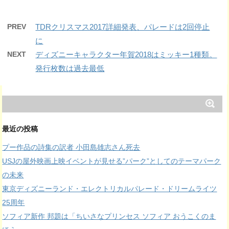
PREV
TDRクリスマス2017詳細発表、パレードは2回停止
に
NEXT
ディズニーキャラクター年賀2018はミッキー1種類。
発行枚数は過去最低
最近の投稿
プー作品の詩集の訳者 小田島雄志さん死去
USJの屋外映画上映イベントが見せる”パーク”としてのテーマパーク
の未来
東京ディズニーランド・エレクトリカルパレード・ドリームライツ
25周年
ソフィア新作 邦題は「ちいさなプリンセス ソフィア おうこくのま