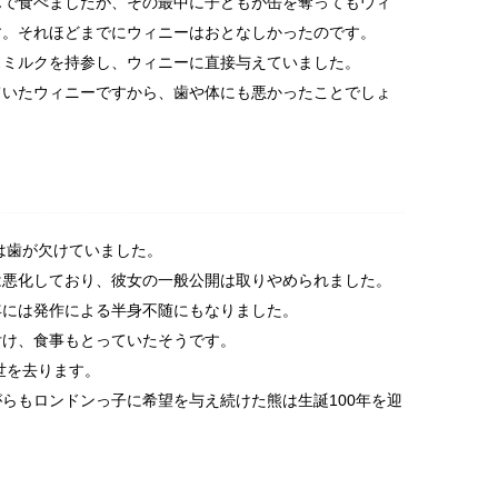
んで食べましたが、その最中に子どもが缶を奪ってもウィ
す。それほどまでにウィニーはおとなしかったのです。
スミルクを持参し、ウィニーに直接与えていました。
ていたウィニーですから、歯や体にも悪かったことでしょ
ーは歯が欠けていました。
は悪化しており、彼女の一般公開は取りやめられました。
年には発作による半身不随にもなりました。
付け、食事もとっていたそうです。
世を去ります。
らもロンドンっ子に希望を与え続けた熊は生誕100年を迎