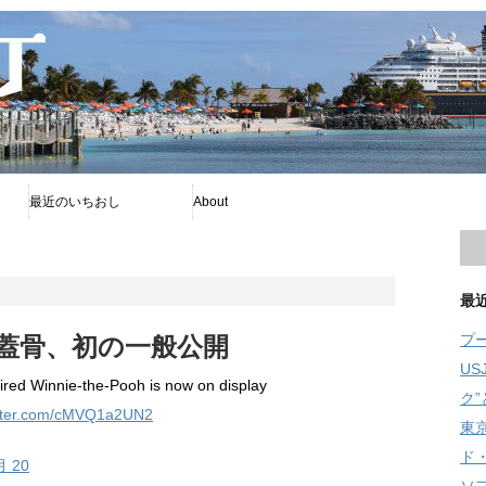
最近のいちおし
About
プー
ファイアボール
ソフィア
プライバシーポリシー
著者について
Disney暦
RSS
旧舞浜横丁
最
プ
蓋骨、初の一般公開
U
spired Winnie-the-Pooh is now on display
ク
itter.com/cMVQ1a2UN2
東
ド
月 20