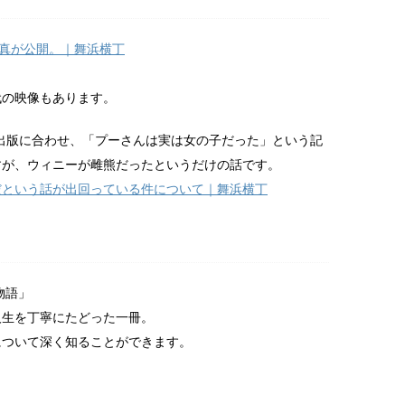
写真が公開。｜舞浜横丁
代の映像もあります。
いう絵本の出版に合わせ、「プーさんは実は女の子だった」という記
すが、ウィニーが雌熊だったというだけの話です。
だという話が出回っている件について｜舞浜横丁
物語」
人生を丁寧にたどった一冊。
について深く知ることができます。