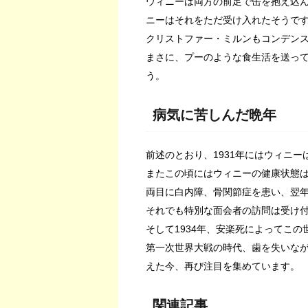
ウィニーは両方の前足で缶を抱え込
ニーはそれをただ受け入れたそうで
クリストファー・ミルンもコンデン
まさに、プーのような食生活を送っ
う。
病気に苦しんだ晩年
前述のとおり、1931年にはウィニ
またこの頃にはウィニーの健康状態
両目に白内障、骨関節症を患い、翌
それでも特別な面会者の訪問は受け
そして1934年、安楽死によってこの
第一次世界大戦の時代、歯を失いなが
えた今、再び注目を集めています。
関連記事