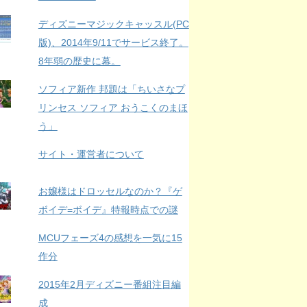
ディズニーマジックキャッスル(PC
版)、2014年9/11でサービス終了。
8年弱の歴史に幕。
ソフィア新作 邦題は「ちいさなプ
リンセス ソフィア おうこくのまほ
う」
サイト・運営者について
お嬢様はドロッセルなのか？『ゲ
ボイデ=ボイデ』特報時点での謎
MCUフェーズ4の感想を一気に15
作分
2015年2月ディズニー番組注目編
成