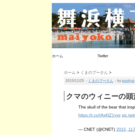
ホーム
Twitter
@poohya
@d_calendar
@maiyoko
ホーム
>
くまのプーさん
>
2015/11/25
-
くまのプーさん
- by
poohya
クマのウィニーの頭
The skull of the bear that in
https://t.co/IAxKlZ1yvs
pic.tw
— CNET (@CNET)
2015, 11