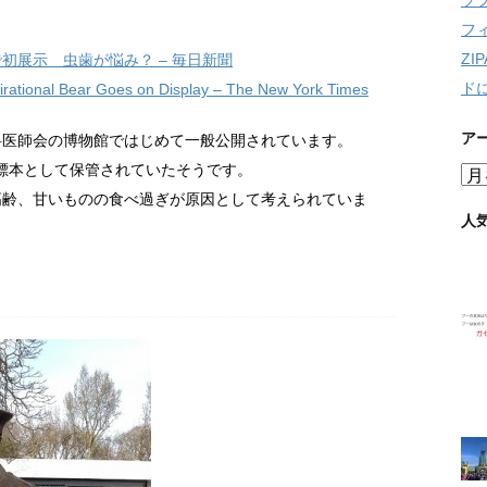
ソ
フ
Z
初展示 虫歯が悩み？ – 毎日新聞
ド
spirational Bear Goes on Display – The New York Times
ア
科医師会の博物館ではじめて一般公開されています。
て標本として保管されていたそうです。
ア
ー
高齢、甘いものの食べ過ぎが原因として考えられていま
カ
人
イ
ブ