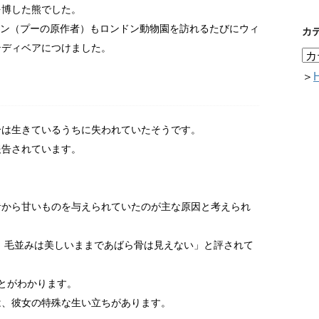
を博した熊でした。
ミルン（プーの原作者）もロンドン動物園を訪れるたびにウィ
カ
テディベアにつけました。
＞
分は生きているうちに失われていたそうです。
報告されています。
。
者から甘いものを与えられていたのが主な原因と考えられ
の、毛並みは美しいままであばら骨は見えない」と評されて
とがわかります。
は、彼女の特殊な生い立ちがあります。