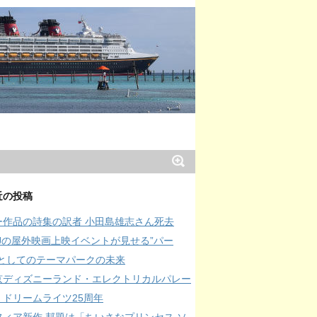
近の投稿
ー作品の詩集の訳者 小田島雄志さん死去
SJの屋外映画上映イベントが見せる”パー
”としてのテーマパークの未来
京ディズニーランド・エレクトリカルパレー
・ドリームライツ25周年