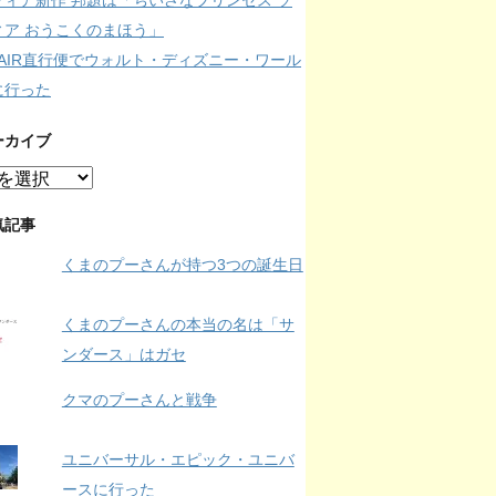
フィア新作 邦題は「ちいさなプリンセス ソ
ィア おうこくのまほう」
IPAIR直行便でウォルト・ディズニー・ワール
に行った
ーカイブ
気記事
くまのプーさんが持つ3つの誕生日
くまのプーさんの本当の名は「サ
ンダース」はガセ
クマのプーさんと戦争
ユニバーサル・エピック・ユニバ
ースに行った