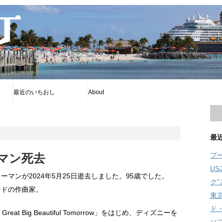
最近のいちおし
About
プー
ファイアボール
ソフィア
プライバシーポリシー
著者について
Disney暦
RSS
旧舞浜横丁
最
プ
マン死去
U
マンが2024年5月25日逝去しました。95歳でした。
ク
ンドの作曲家。
東
ド
eat Big Beautiful Tomorrow」をはじめ、ディズニーを