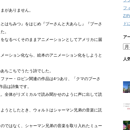
ソ
フ
とまがありません。
Z
ド
んとはちみつ』をはじめ『プーさんと大あらし』『プーさ
した。
ア
」をなるべくそのままアニメーションとしてアメリカに届
ア
ー
ニメーション化なら、絵本のアニメーション化をしようと
カ
人
イ
ブ
のあちこちでうたう詩でした。
ファー・ロビン関連の作品は4つあり、「クマのプーさ
作品は詩集です。
人。全体がリズミカルで読み聞かせのように声に出して読
しようとしたとき、ウォルトはシャーマン兄弟の音楽に託
なのではなく、シャーマン兄弟の音楽を取り入れたミュー