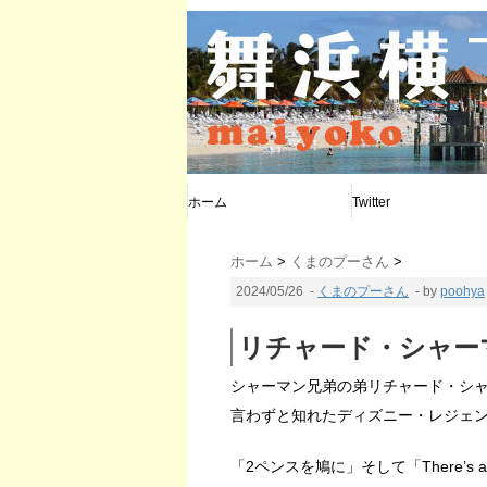
ホーム
Twitter
@poohya
@d_calendar
@maiyoko
ホーム
>
くまのプーさん
>
2024/05/26
-
くまのプーさん
- by
poohya
リチャード・シャー
シャーマン兄弟の弟リチャード・シャー
言わずと知れたディズニー・レジェ
「2ペンスを鳩に」そして「There’s a Gr