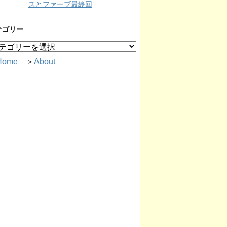
スとファーブ最終回
テゴリー
Home
＞
About