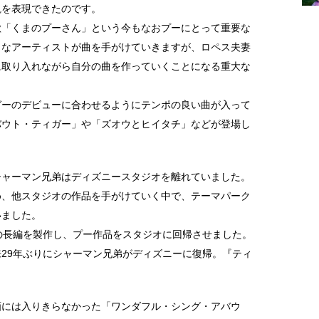
観を表現できたのです。
歌「くまのプーさん」という今もなおプーにとって重要な
まなアーティストが曲を手がけていきますが、ロペス夫妻
に取り入れながら自分の曲を作っていくことになる重大な
ガーのデビューに合わせるようにテンポの良い曲が入って
バウト・ティガー」や「ズオウとヒイタチ」などが登場し
シャーマン兄弟はディズニースタジオを離れていました。
め、他スタジオの作品を手がけていく中で、テーマパーク
いました。
の長編を製作し、プー作品をスタジオに回帰させました。
29年ぶりにシャーマン兄弟がディズニーに復帰。『ティ
画には入りきらなかった「ワンダフル・シング・アバウ