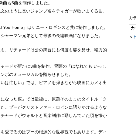
新曲も6曲を制作しました。
呪文のように長いジャンプ名をティガーが歌いまくる曲。
カ
。
l Lead You Home」はケニー・ロギンスと共に制作しました。
、シャーマン兄弟として最後の長編映画になりました。
＞
後も、リチャードは公の舞台にも何度も姿を見せ、精力的
ャードが新たに3曲を制作。冒頭の「はなれても いっし
テンポのミュージカルを甦らせました。
ないは忙しい」では、ピアノを弾きながら映画にカメオ出
人になった僕』では最後に、原題そのままのタイトル「ク
した。プーがクリストファー・ロビンに語りかけるような
リチャードがウォルトと音楽制作に勤しんでいた頃を懐か
界を愛でるのはプーの根源的な世界観でもあります。ディ