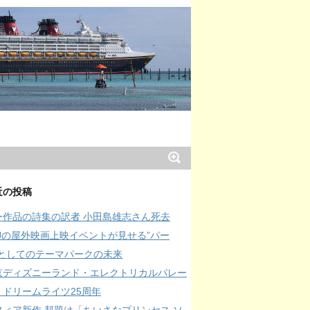
近の投稿
ー作品の詩集の訳者 小田島雄志さん死去
SJの屋外映画上映イベントが見せる”パー
”としてのテーマパークの未来
京ディズニーランド・エレクトリカルパレー
・ドリームライツ25周年