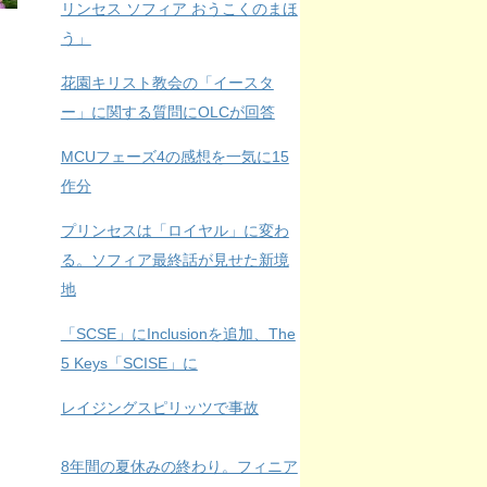
リンセス ソフィア おうこくのまほ
う」
花園キリスト教会の「イースタ
ー」に関する質問にOLCが回答
MCUフェーズ4の感想を一気に15
作分
プリンセスは「ロイヤル」に変わ
る。ソフィア最終話が見せた新境
地
「SCSE」にInclusionを追加、The
5 Keys「SCISE」に
レイジングスピリッツで事故
8年間の夏休みの終わり。フィニア