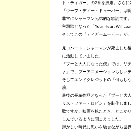
ト・ティガー」の2番を披露。さらに
「ウープ・ディー・ドゥーパー」は
非常にシャーマン兄弟的な歌詞です
主題歌となった「Your Heart Wil
そしてこの『ティガームービー』が
兄ロバート・シャーマンが死去した
に活動していました。
『プーと大人になった僕』では、リチ
ょ」で、プーアニメーションらしい
そしてエンドクレジットの「何もし
演。
最後の長編作品となった『プーと大
リストファー・ロビン」を制作しま
歌ですが、映画を観たとき、どこか
しんでいるように聞こえました。
輝かしい時代に思いを馳せながら世