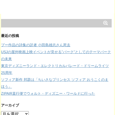
最近の投稿
プー作品の詩集の訳者 小田島雄志さん死去
USJの屋外映画上映イベントが見せる”パーク”としてのテーマパーク
の未来
東京ディズニーランド・エレクトリカルパレード・ドリームライツ
25周年
ソフィア新作 邦題は「ちいさなプリンセス ソフィア おうこくのま
ほう」
ZIPAIR直行便でウォルト・ディズニー・ワールドに行った
アーカイブ
ア