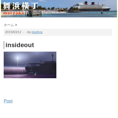
ホーム
>
2015/03/12
- - by
poohya
insideout
Post