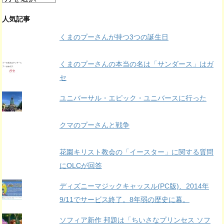
ー
カ
人気記事
イ
くまのプーさんが持つ3つの誕生日
ブ
くまのプーさんの本当の名は「サンダース」はガ
セ
ユニバーサル・エピック・ユニバースに行った
クマのプーさんと戦争
花園キリスト教会の「イースター」に関する質問
にOLCが回答
ディズニーマジックキャッスル(PC版)、2014年
9/11でサービス終了。8年弱の歴史に幕。
ソフィア新作 邦題は「ちいさなプリンセス ソフ