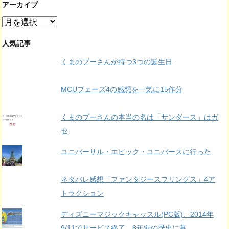
アーカイブ
ア
ー
カ
人気記事
イ
くまのプーさんが持つ3つの誕生日
ブ
MCUフェーズ4の感想を一気に15作分
くまのプーさんの本当の名は「サンダース」はガ
セ
ユニバーサル・エピック・ユニバースに行った
ネタバレ感想「ファンタジースプリングス」4ア
トラクション
ディズニーマジックキャッスル(PC版)、2014年
9/11でサービス終了。8年弱の歴史に幕。