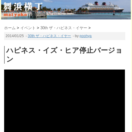
ホーム
>
イベント
>
30th ザ・ハピネス・イヤー
>
2014/01/25
-
30th ザ・ハピネス・イヤー
- by
poohya
ハピネス・イズ・ヒア停止バージョ
ン