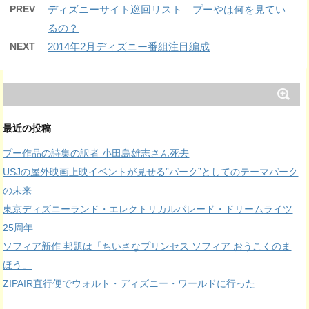
PREV
ディズニーサイト巡回リスト プーやは何を見てい
るの？
NEXT
2014年2月ディズニー番組注目編成
最近の投稿
プー作品の詩集の訳者 小田島雄志さん死去
USJの屋外映画上映イベントが見せる”パーク”としてのテーマパーク
の未来
東京ディズニーランド・エレクトリカルパレード・ドリームライツ
25周年
ソフィア新作 邦題は「ちいさなプリンセス ソフィア おうこくのま
ほう」
ZIPAIR直行便でウォルト・ディズニー・ワールドに行った