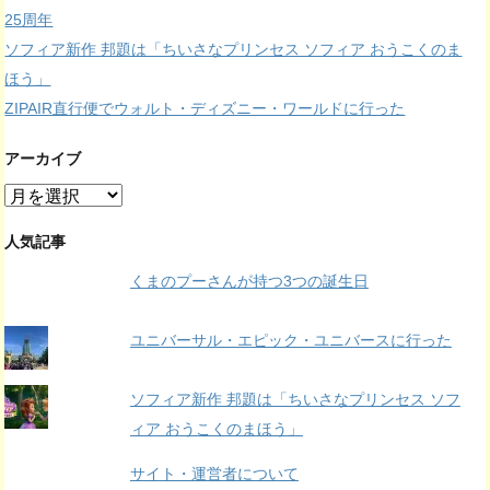
25周年
ソフィア新作 邦題は「ちいさなプリンセス ソフィア おうこくのま
ほう」
ZIPAIR直行便でウォルト・ディズニー・ワールドに行った
アーカイブ
ア
ー
カ
人気記事
イ
くまのプーさんが持つ3つの誕生日
ブ
ユニバーサル・エピック・ユニバースに行った
ソフィア新作 邦題は「ちいさなプリンセス ソフ
ィア おうこくのまほう」
サイト・運営者について