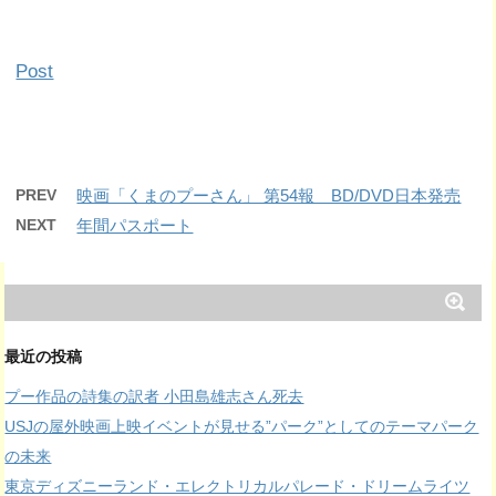
Post
PREV
映画「くまのプーさん」 第54報 BD/DVD日本発売
NEXT
年間パスポート
最近の投稿
プー作品の詩集の訳者 小田島雄志さん死去
USJの屋外映画上映イベントが見せる”パーク”としてのテーマパーク
の未来
東京ディズニーランド・エレクトリカルパレード・ドリームライツ