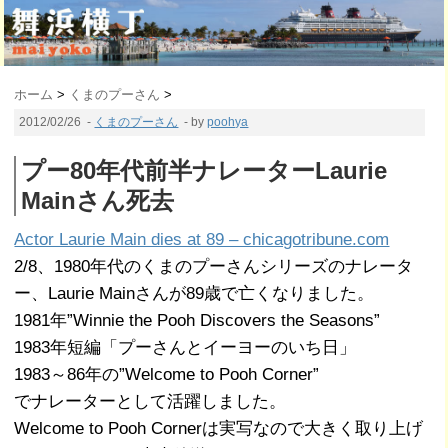
ホーム
>
くまのプーさん
>
2012/02/26
-
くまのプーさん
- by
poohya
プー80年代前半ナレーターLaurie
Mainさん死去
Actor Laurie Main dies at 89 – chicagotribune.com
2/8、1980年代のくまのプーさんシリーズのナレータ
ー、Laurie Mainさんが89歳で亡くなりました。
1981年”Win­nie the Pooh Dis­cov­ers the Sea­sons”
1983年短編「プーさんとイーヨーのいち日」
1983～86年の”Welcome to Pooh Corner”
でナレーターとして活躍しました。
Welcome to Pooh Cornerは実写なので大きく取り上げ