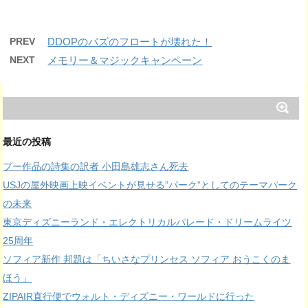
PREV
DDOPのバズのフロートが壊れた！
NEXT
メモリー＆マジックキャンペーン
最近の投稿
プー作品の詩集の訳者 小田島雄志さん死去
USJの屋外映画上映イベントが見せる”パーク”としてのテーマパーク
の未来
東京ディズニーランド・エレクトリカルパレード・ドリームライツ
25周年
ソフィア新作 邦題は「ちいさなプリンセス ソフィア おうこくのま
ほう」
ZIPAIR直行便でウォルト・ディズニー・ワールドに行った