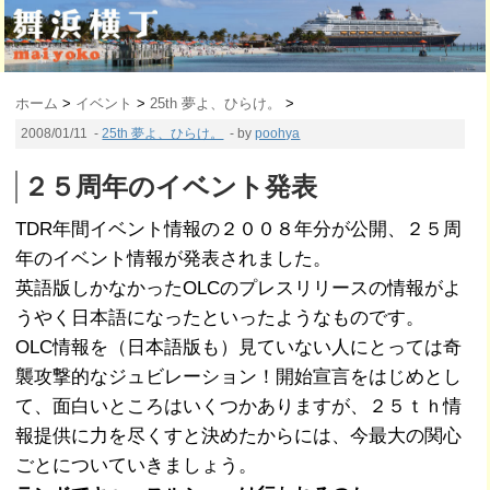
ホーム
>
イベント
>
25th 夢よ、ひらけ。
>
2008/01/11
-
25th 夢よ、ひらけ。
- by
poohya
２５周年のイベント発表
TDR年間イベント情報の２００８年分が公開、２５周
年のイベント情報が発表されました。
英語版しかなかったOLCのプレスリリースの情報がよ
うやく日本語になったといったようなものです。
OLC情報を（日本語版も）見ていない人にとっては奇
襲攻撃的なジュビレーション！開始宣言をはじめとし
て、面白いところはいくつかありますが、２５ｔｈ情
報提供に力を尽くすと決めたからには、今最大の関心
ごとについていきましょう。