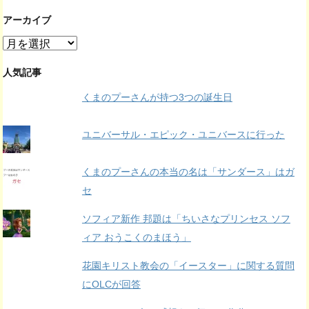
アーカイブ
ア
ー
カ
人気記事
イ
くまのプーさんが持つ3つの誕生日
ブ
ユニバーサル・エピック・ユニバースに行った
くまのプーさんの本当の名は「サンダース」はガ
セ
ソフィア新作 邦題は「ちいさなプリンセス ソフ
ィア おうこくのまほう」
花園キリスト教会の「イースター」に関する質問
にOLCが回答