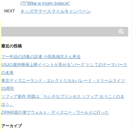
(?)"Witaj w moim świecie"
NEXT
キッズサマースマイルキャンペーン
最近の投稿
プー作品の詩集の訳者 小田島雄志さん死去
USJの屋外映画上映イベントが見せる”パーク”としてのテーマパーク
の未来
東京ディズニーランド・エレクトリカルパレード・ドリームライツ
25周年
ソフィア新作 邦題は「ちいさなプリンセス ソフィア おうこくのま
ほう」
ZIPAIR直行便でウォルト・ディズニー・ワールドに行った
アーカイブ