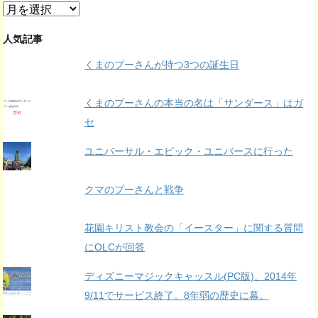
ア
ー
カ
人気記事
イ
くまのプーさんが持つ3つの誕生日
ブ
くまのプーさんの本当の名は「サンダース」はガ
セ
ユニバーサル・エピック・ユニバースに行った
クマのプーさんと戦争
花園キリスト教会の「イースター」に関する質問
にOLCが回答
ディズニーマジックキャッスル(PC版)、2014年
9/11でサービス終了。8年弱の歴史に幕。