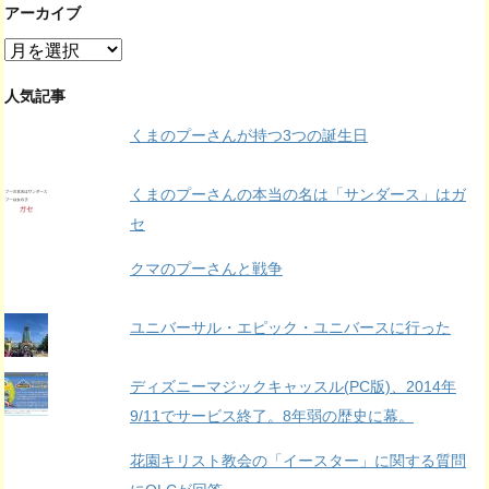
アーカイブ
ア
ー
カ
人気記事
イ
くまのプーさんが持つ3つの誕生日
ブ
くまのプーさんの本当の名は「サンダース」はガ
セ
クマのプーさんと戦争
ユニバーサル・エピック・ユニバースに行った
ディズニーマジックキャッスル(PC版)、2014年
9/11でサービス終了。8年弱の歴史に幕。
花園キリスト教会の「イースター」に関する質問