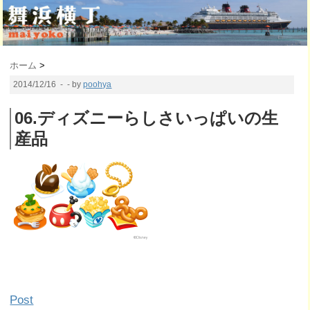
ホーム
>
2014/12/16
- - by
poohya
06.ディズニーらしさいっぱいの生
産品
Post