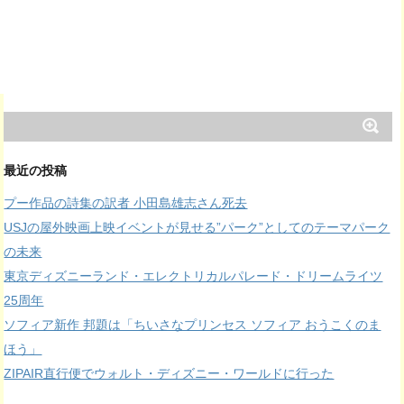
最近の投稿
プー作品の詩集の訳者 小田島雄志さん死去
USJの屋外映画上映イベントが見せる”パーク”としてのテーマパーク
の未来
東京ディズニーランド・エレクトリカルパレード・ドリームライツ
25周年
ソフィア新作 邦題は「ちいさなプリンセス ソフィア おうこくのま
ほう」
ZIPAIR直行便でウォルト・ディズニー・ワールドに行った